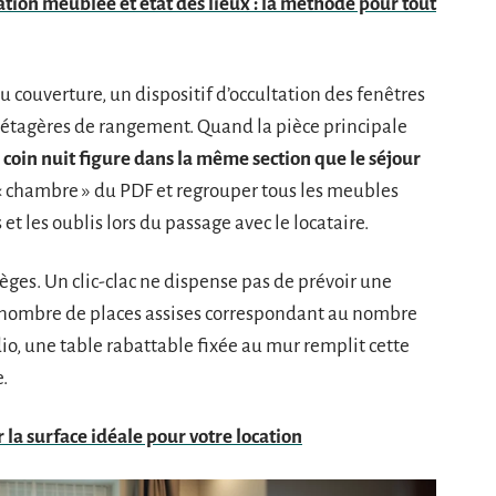
cation meublée et état des lieux : la méthode pour tout
u couverture, un dispositif d’occultation des fenêtres
s étagères de rangement. Quand la pièce principale
coin nuit figure dans la même section que le séjour
 « chambre » du PDF et regrouper tous les meubles
 et les oublis lors du passage avec le locataire.
sièges. Un clic-clac ne dispense pas de prévoir une
e nombre de places assises correspondant au nombre
io, une table rabattable fixée au mur remplit cette
e.
ir la surface idéale pour votre location