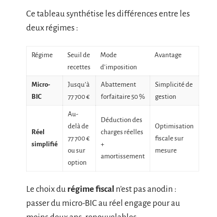
Ce tableau synthétise les différences entre les
deux régimes :
Régime
Seuil de
Mode
Avantage
recettes
d’imposition
Micro-
Jusqu’à
Abattement
Simplicité de
BIC
77 700 €
forfaitaire 50 %
gestion
Au-
Déduction des
delà de
Optimisation
Réel
charges réelles
77 700 €
fiscale sur
simplifié
+
ou sur
mesure
amortissement
option
Le choix du
régime fiscal
n’est pas anodin :
passer du micro-BIC au réel engage pour au