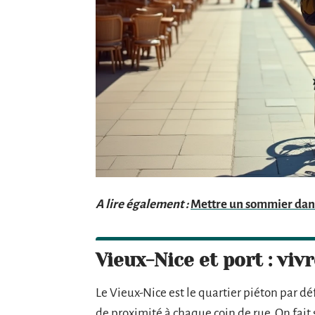
A lire également :
Mettre un sommier dans 
Vieux-Nice et port : viv
Le Vieux-Nice est le quartier piéton par d
de proximité à chaque coin de rue. On fait